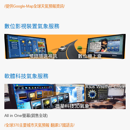
/
提供Google-Map全球天氣預報資訊/
數位影視裝置氣象服務
軟體科技氣象服務
All in One
螢幕
(
銷售全球)
/
全球370主要城市天氣預報 翻譯17國語言/