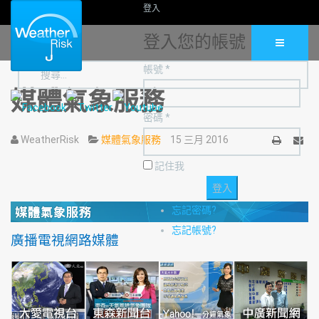
登入
登入您的帳號
帳號 *
媒體氣象服務
密碼 *
WeatherRisk
媒體氣象服務
15 三月 2016
列
Email
記住我
印
忘記密碼?
忘記帳號?
廣播電視網路媒體