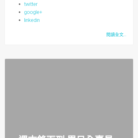
twitter
google+
linkedin
閱讀全文...