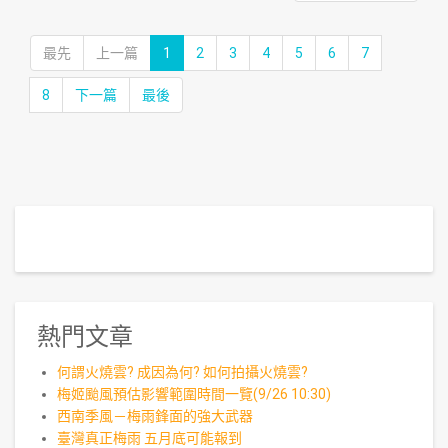
最先
上一篇
1
2
3
4
5
6
7
8
下一篇
最後
熱門文章
何謂火燒雲? 成因為何? 如何拍攝火燒雲?
梅姬颱風預估影響範圍時間一覽(9/26 10:30)
西南季風－梅雨鋒面的強大武器
臺灣真正梅雨 五月底可能報到