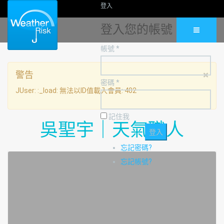
登入
登入您的帳號
帳號 *
×
警告
密碼 *
JUser: :_load: 無法以ID值載入會員: 402
記住我
吳聖宇｜天氣職人
忘記密碼?
忘記帳號?