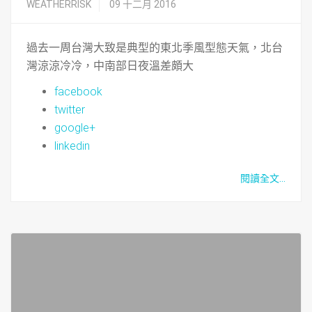
WEATHERRISK
09 十二月 2016
過去一周台灣大致是典型的東北季風型態天氣，北台
灣涼涼冷冷，中南部日夜溫差頗大
facebook
twitter
google+
linkedin
閱讀全文...