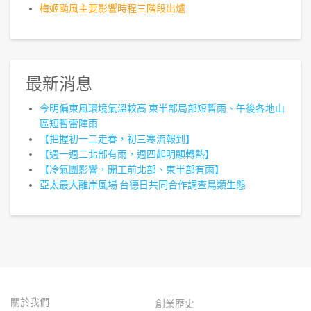
梅姬颱風主要影響時程三階段出爐
最新消息
今明偏東風環境氣溫較高 東半部局部短暫雨、午後各地山
區短暫雷陣雨
【把握初一二走春，初三寒流報到】
【週一週二北部有雨，週四起明顯轉熱】
【冷氣團影響，開工前北部、東半部有雨】
亞太最大離岸風場 台德日共同合作調查鳥類生態
關於我們
創業歷史