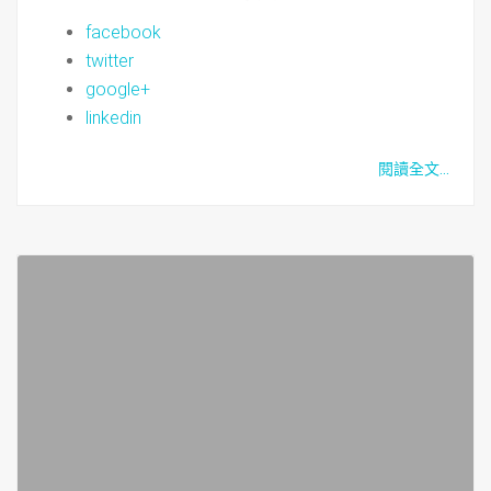
facebook
twitter
google+
linkedin
閱讀全文...