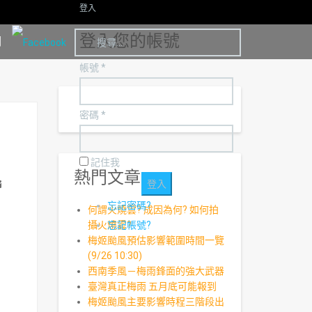
登入
登入您的帳號
明
帳號 *
密碼 *
記住我
熱門文章
ail
忘記密碼?
何謂火燒雲? 成因為何? 如何拍
攝火燒雲?
忘記帳號?
梅姬颱風預估影響範圍時間一覽
(9/26 10:30)
西南季風－梅雨鋒面的強大武器
臺灣真正梅雨 五月底可能報到
梅姬颱風主要影響時程三階段出