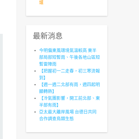
爐
最新消息
今明偏東風環境氣溫較高 東半
部局部短暫雨、午後各地山區短
暫雷陣雨
【把握初一二走春，初三寒流報
到】
【週一週二北部有雨，週四起明
顯轉熱】
【冷氣團影響，開工前北部、東
半部有雨】
亞太最大離岸風場 台德日共同
合作調查鳥類生態