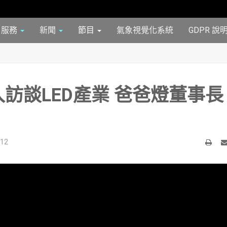
服務
新聞
節目
氣象視覺化系統
GDPR 說
入訪談LED產業 爸爸燈董事長
12
列
Em
印