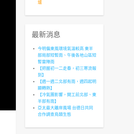
爐
最新消息
今明偏東風環境氣溫較高 東半
部局部短暫雨、午後各地山區短
暫雷陣雨
【把握初一二走春，初三寒流報
到】
【週一週二北部有雨，週四起明
顯轉熱】
【冷氣團影響，開工前北部、東
半部有雨】
亞太最大離岸風場 台德日共同
合作調查鳥類生態