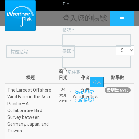
登入
登入您的帳號
帳號 *
標
顯
密碼 *
題
示
過
數
濾
目
發佈
記住我
標題
日期
作者
點擊數
04
The Largest Offshore
作者
點擊數: 6516
忘記密碼?
六月
Wind Farm in the Asia-
WeatherRisk
忘記帳號?
2020
Pacific – A
Collaborative Bird
Survey between
Germany, Japan, and
Taiwan