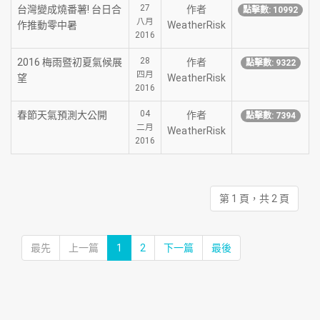
27
台灣變成燒番薯! 台日合
作者
點擊數: 10992
八月
作推動零中暑
WeatherRisk
2016
28
2016 梅雨暨初夏氣候展
作者
點擊數: 9322
四月
望
WeatherRisk
2016
04
春節天氣預測大公開
作者
點擊數: 7394
二月
WeatherRisk
2016
第 1 頁，共 2 頁
最先
上一篇
1
2
下一篇
最後