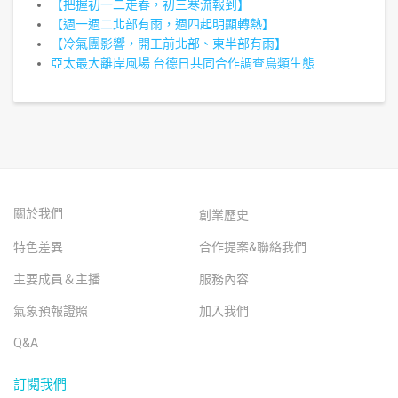
【把握初一二走春，初三寒流報到】
【週一週二北部有雨，週四起明顯轉熱】
【冷氣團影響，開工前北部、東半部有雨】
亞太最大離岸風場 台德日共同合作調查鳥類生態
關於我們
創業歷史
特色差異
合作提案&聯絡我們
主要成員＆主播
服務內容
氣象預報證照
加入我們
Q&A
訂閱我們