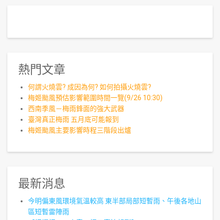
熱門文章
何謂火燒雲? 成因為何? 如何拍攝火燒雲?
梅姬颱風預估影響範圍時間一覽(9/26 10:30)
西南季風－梅雨鋒面的強大武器
臺灣真正梅雨 五月底可能報到
梅姬颱風主要影響時程三階段出爐
最新消息
今明偏東風環境氣溫較高 東半部局部短暫雨、午後各地山
區短暫雷陣雨