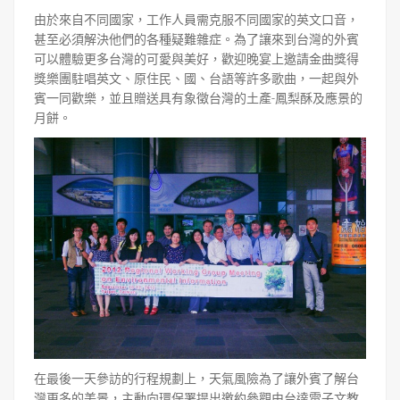
由於來自不同國家，工作人員需克服不同國家的英文口音，
甚至必須解決他們的各種疑難雜症。為了讓來到台灣的外賓
可以體驗更多台灣的可愛與美好，歡迎晚宴上邀請金曲獎得
獎樂團駐唱英文、原住民、國、台語等許多歌曲，一起與外
賓一同歡樂，並且贈送具有象徵台灣的土產-鳳梨酥及應景的
月餅。
在最後一天參訪的行程規劃上，天氣風險為了讓外賓了解台
灣更多的美景，主動向環保署提出邀約參觀由台達電子文教