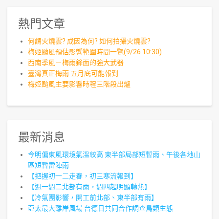
熱門文章
何謂火燒雲? 成因為何? 如何拍攝火燒雲?
梅姬颱風預估影響範圍時間一覽(9/26 10:30)
西南季風－梅雨鋒面的強大武器
臺灣真正梅雨 五月底可能報到
梅姬颱風主要影響時程三階段出爐
最新消息
今明偏東風環境氣溫較高 東半部局部短暫雨、午後各地山
區短暫雷陣雨
【把握初一二走春，初三寒流報到】
【週一週二北部有雨，週四起明顯轉熱】
【冷氣團影響，開工前北部、東半部有雨】
亞太最大離岸風場 台德日共同合作調查鳥類生態