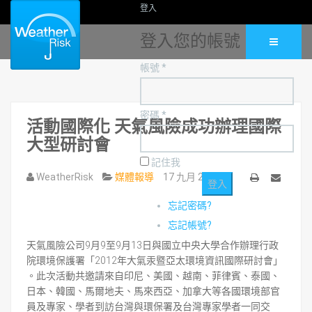
登入
登入您的帳號
帳號 *
密碼 *
活動國際化 天氣風險成功辦理國際
大型研討會
記住我
WeatherRisk
媒體報導
17 九月 2012
列
Email
忘記密碼?
印
忘記帳號?
天氣風險公司9月9至9月13日與國立中央大學合作辦理行政
院環境保護署「2012年大氣汞暨亞太環境資訊國際研討會」
。此次活動共邀請來自印尼、美國、越南、菲律賓、泰國、
日本、韓國、馬爾地夫、馬來西亞、加拿大等各國環境部官
員及專家、學者到訪台灣與環保署及台灣專家學者一同交