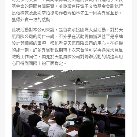
基金會的飛閱台灣展覽，並邀請台達電子文教基金會副執行
長張楊乾及此次空拍攝影作者齊柏林先生一同與外賓互動，
獲得外賓一致的感動。
此次活動對本公司來說，是首次承接國際大型活動，對於天
氣風險公司的同仁來說，不外乎在活動籌備辦理甚至是桌牌
設計等細部的事項，都能看見天氣風險公司的用心。在送機
的那一刻，許多外賓都說期待下次來台灣可以再遇見天氣風
險的工作同仁，顯見於天氣風險公司對籌辦活動的精進與用
心已得到國際上的正面肯定。