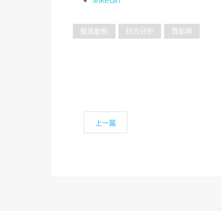
颱風動態
綜合分析
賈新興
上一篇