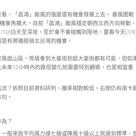
看，「昌鴻」颱風的強度還有機會發展上去， 暴風圈範
有機會再擴大。目前「昌鴻」颱風穩定朝西北西方向移動
10)白天至深夜。至於會不會碰觸到陸地，要看今天(7/9
還是有擦邊經過北台灣的機會。
迎風面山區，等級會到大豪雨到超大豪雨都有可能，但如
未來12小時內的路徑變化就需要特別觀察，也是相當重
氣流？依照目前資料研判，機率相對較低。右側仍有南卡
方向。
準為？
，一般來說平均風力達七級或陣風十級以上就達到標準，