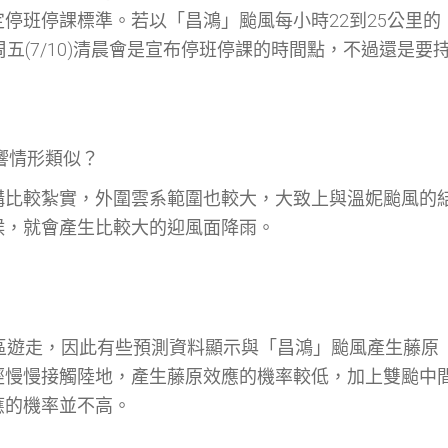
停班停課標準。若以「昌鴻」颱風每小時22到25公里的
周五(7/10)清晨會是宣布停班停課的時間點，不過還是要
。
響情形類似？
構比較紮實，外圍雲系範圍也較大，大致上與溫妮颱風的
候，就會產生比較大的迎風面降雨。
海地區遊走，因此有些預測資料顯示與「昌鴻」颱風產生藤原
經慢慢接觸陸地，產生藤原效應的機率較低，加上雙颱中
應的機率並不高。