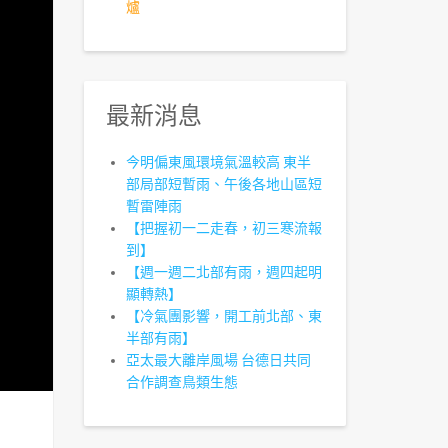
爐
最新消息
今明偏東風環境氣溫較高 東半
部局部短暫雨、午後各地山區短
暫雷陣雨
【把握初一二走春，初三寒流報
到】
【週一週二北部有雨，週四起明
顯轉熱】
【冷氣團影響，開工前北部、東
半部有雨】
亞太最大離岸風場 台德日共同
合作調查鳥類生態