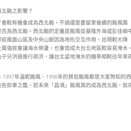
西北颱之影響？
才會較有機會成為西北颱，不過還是要留意後續的颱風路
是否為西北颱。西北颱的定義是颱風從基隆外海或彭佳嶼
部迎風面山區及中央山脈因為地形交互作用，出現較大降
上風強就會讓海水倒灌，也會造成大台北地區較容易淹水
山子分洪道進行疏洪，讓台北盆地淹水的機率相較往年來
、1997年溫妮颱風、1996年的賀伯颱風都是大家熟知的
這些前車之鑑，若未來「昌鴻」颱風真的成為西北颱，就