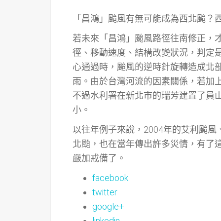
「昌鴻」颱風有無可能成為西北颱？
若未來「昌鴻」颱風路徑往南修正，
徑、移動速度、結構改變狀況，判定
心通過時，颱風的逆時針旋轉造成北
雨。由於台灣河流的因素關係，若加
不過水利署在新北市的瑞芳建置了員
小。
以往年例子來說，2004年的艾利颱風
北颱，也在當年傳出許多災情，有了
嚴加戒備了。
facebook
twitter
google+
linkedin