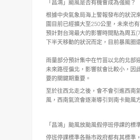
「昌鴻」颱風是否有機會成為強颱？
根據中央氣象局海上警報發布的狀況來
圍目前已經擴大至250公里，未來也
預計對台灣最大的影響時間點為周五(7/
下半天移動的狀況而定，目前暴風圈
雨量部分預計集中在竹苗以北的北部
未來路徑偏北，影響就會比較小，因此
要的關鍵期重要。
至於往西北走之後，會不會引進西南
風，西南氣流會逐漸導引到南卡颱風
「昌鴻」颱風放颱風假停班停課的標
停班停課標準各縣市政府都有其標準