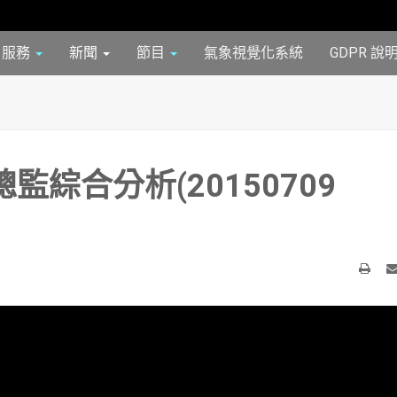
服務
新聞
節目
氣象視覺化系統
GDPR 說
監綜合分析(20150709
列
Em
印