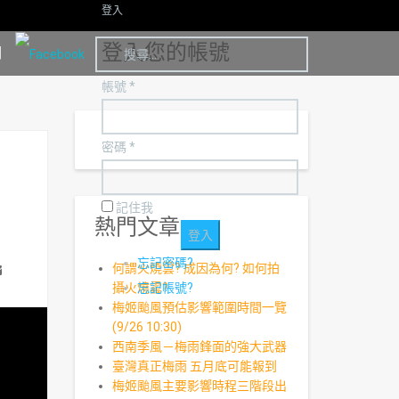
登入
登入您的帳號
明
帳號 *
密碼 *
記住我
熱門文章
忘記密碼?
何謂火燒雲? 成因為何? 如何拍
攝火燒雲?
忘記帳號?
ail
梅姬颱風預估影響範圍時間一覽
(9/26 10:30)
西南季風－梅雨鋒面的強大武器
臺灣真正梅雨 五月底可能報到
梅姬颱風主要影響時程三階段出