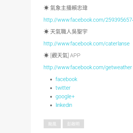
☀ 氣象主播賴忠瑋
http://www.facebook.com/25939565
☀ 天氣職人吳聖宇
http://www.facebook.com/caterlanse
☀ [觀天氣] APP
http://www.facebook.com/getweather
facebook
twitter
google+
linkedin
颱風
彭啟明