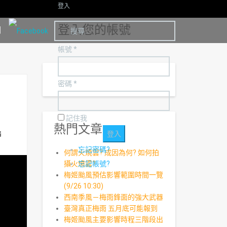
登入
登入您的帳號
明
帳號 *
密碼 *
記住我
熱門文章
ail
忘記密碼?
何謂火燒雲? 成因為何? 如何拍
攝火燒雲?
忘記帳號?
梅姬颱風預估影響範圍時間一覽
(9/26 10:30)
西南季風－梅雨鋒面的強大武器
臺灣真正梅雨 五月底可能報到
梅姬颱風主要影響時程三階段出