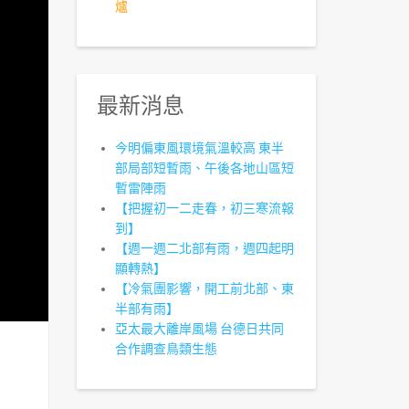
爐
最新消息
今明偏東風環境氣溫較高 東半
部局部短暫雨、午後各地山區短
暫雷陣雨
【把握初一二走春，初三寒流報
到】
【週一週二北部有雨，週四起明
顯轉熱】
【冷氣團影響，開工前北部、東
半部有雨】
亞太最大離岸風場 台德日共同
合作調查鳥類生態