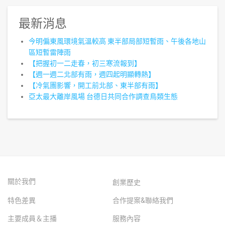
最新消息
今明偏東風環境氣溫較高 東半部局部短暫雨、午後各地山
區短暫雷陣雨
【把握初一二走春，初三寒流報到】
【週一週二北部有雨，週四起明顯轉熱】
【冷氣團影響，開工前北部、東半部有雨】
亞太最大離岸風場 台德日共同合作調查鳥類生態
關於我們
創業歷史
特色差異
合作提案&聯絡我們
主要成員＆主播
服務內容