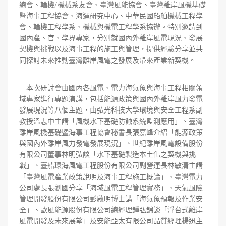
總會、輪機/機械系友會、臺灣風能協會、臺灣離岸風機基礎
暨海事工程協會、海運研究中心、中華民國船舶機械工程學
會、輪機工程學系、機械與機電工程學系協辦。特別邀請到
國內產、官、學界專家，分別就國內外離岸風電現況、發展
契機與挑戰以及海事工程的施工與管理，提供經驗分享並共
同探討未來推動臺灣離岸風電之發展及帶來產業新契機。
本次研討會由國內各風電、電力海氣象與海事工程相關領
域專家進行專題演講，包括能源政策與國內外離岸風力發電
發展現況等八個主題，由弘光科技大學環境與安全工程系副
教授溫志中主講「風機水下基礎防蝕系統監測應用」、臺灣
離岸風機基礎暨海事工程協會秘書長張嘉峰介紹「能源政策
與國內外離岸風力發電發展現況」、世紀離岸風電設備股份
有限公司董事林明弘談「水下基礎製造本土化之契機與挑
戰」、臺船環海風電工程股份有限公司副營運長林敏清主講
「臺灣風電產業政策說明及海事工程施工概論」、臺灣電力
公司處長張劉國分享「海域風電工程管理實務」、天氣風險
管理開發股份有限公司彭啟明博士講「海氣象預報及作業安
全」、歐風能源股份有限公司總經理鍾弘錦談「浮台式離岸
風電開發及未來展望」及安能亞太有限公司品質經理楊迅主