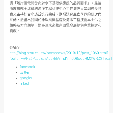
講「離岸風電開發商對水下基礎供應鏈的品質要求」，最後
由教育部全球鏈結海洋工程科技中心主任海洋大學副校長許
泰文主持綜合座談並進行總結，期盼透過產官學界的研討與
互動，激盪出我國於離岸風機基礎及海事工程技術本土化之
策略及方向期望，對臺灣未來離岸風電發展提供專業探討和
貢獻。
翻攝至：
http://blog.ntou.edu.tw/oceannews/2019/10/post_1060.html?
fbclid=IwAR26PLbd8LkAb5kEMrmdNfh0D8oodHMXWRD2TvcaTU
facebook
twitter
google+
linkedin