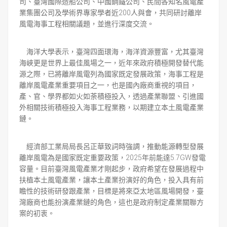
司、臺灣國際造船公司、中國鋼鐵公司、民間各知名風電產
業集團公司及學術界專家學者近200人與會，共同研討離岸
風電海事工程相關議題，並進行深度交流。
海洋大學表示，臺灣四面環海，海洋資源豐富，尤其臺灣
海峽更是世界上最佳風場之一，近年來政府積極開發替代能
源之際，已將離岸風電列為國家既定發展政策，海事工程是
離岸風電產業重要項目之一，也是國內廠商重視的項目，
產、官、學界都如火如荼積極投入，透過產業聯盟、引進國
外相關技術積極投入海事工程業務，以期建立本土風電產業
鏈。
經濟部工業局局長呂正華致詞時強調，推動能源轉型發展
離岸風電為是國家既定重要政策，2025年前能達5.7GW發電
容量。目前臺灣風電產業才剛起步，政府希望在發展過程中
扶植本土風電產業，讓本土產業扮演好的角色，投入具有前
瞻性的技術研發跟產業，目標是將來亞太地區風場開發，臺
灣廠商也能扮演產業鏈的角色，這也是政府制定產業關聯方
案的初衷。