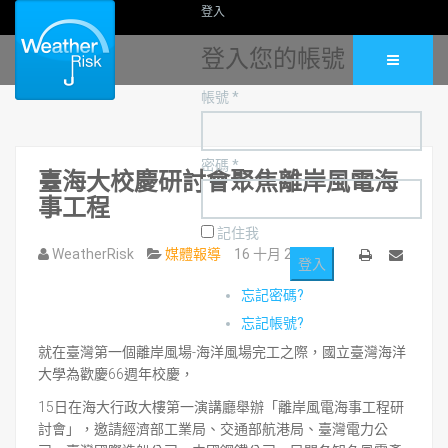
登入
登入您的帳號
帳號 *
密碼 *
臺海大校慶研討會聚焦離岸風電海
事工程
記住我
WeatherRisk
媒體報導
16 十月 2019
列
Email
忘記密碼?
印
忘記帳號?
就在臺灣第一個離岸風場-海洋風場完工之際，國立臺灣海洋
大學為歡慶66週年校慶，
15日在海大行政大樓第一演講廳舉辦「離岸風電海事工程研
討會」，邀請經濟部工業局、交通部航港局、臺灣電力公