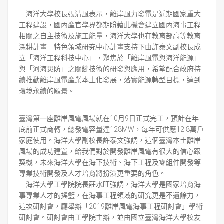
海洋大學校長張清風表示，離岸風力發電是近期國家重大
工程建設，國內產官學界都期盼藉此機會建立國內海事工程
相關之自主技術及施工能量，海洋大學也在教育部高等教育
深耕計畫－特色領域研究中心計畫支持下由許泰文副校長成
立「海洋工程科技中心」，聚焦於「離岸風電與海洋能源」
與「河海災防」之關鍵技術的研發與應用，希望配合政府持
續推動離岸風電產業本土化發展，落實能源轉型目標，達到
環境永續的願景。
臺灣第一座離岸風電風場就在10月9日正式完工，預計在年
底前正式商轉，總發電容量達128MW，每年可供應12.8萬戶
家庭使用。海洋大學副校長許泰文強調，這個臺灣本土離岸
風場的成功建置，給我們對於開發離岸風電有很大的信心跟
契機，未來海洋大學在海下技術、海下工程及零組件開發等
專業技術開發及人才培育將扮演更重要的角色。
海洋大學工學院院長莊水旺強調，海洋大學是國家培育海
事專業人才的搖籃，在海事工程領域的研究更是不遺餘力，
這次研討會，廳舉辦「2019離岸風電海事工程研討會」學術
研討會。研討會由工學院主辦，並由國立臺灣海洋大學校友