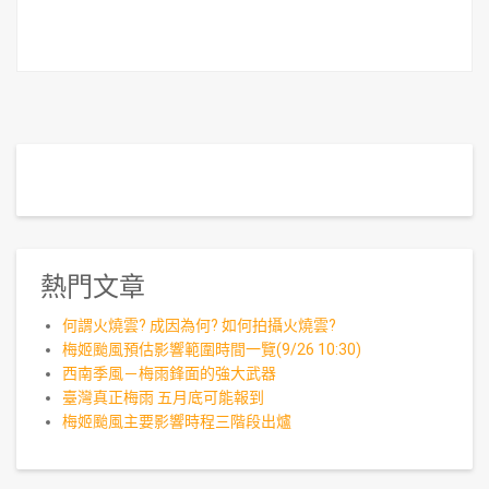
熱門文章
何謂火燒雲? 成因為何? 如何拍攝火燒雲?
梅姬颱風預估影響範圍時間一覽(9/26 10:30)
西南季風－梅雨鋒面的強大武器
臺灣真正梅雨 五月底可能報到
梅姬颱風主要影響時程三階段出爐