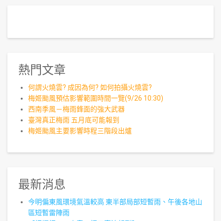
熱門文章
何謂火燒雲? 成因為何? 如何拍攝火燒雲?
梅姬颱風預估影響範圍時間一覽(9/26 10:30)
西南季風－梅雨鋒面的強大武器
臺灣真正梅雨 五月底可能報到
梅姬颱風主要影響時程三階段出爐
最新消息
今明偏東風環境氣溫較高 東半部局部短暫雨、午後各地山
區短暫雷陣雨