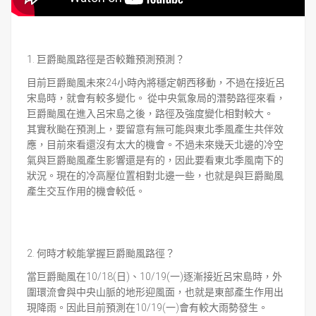
1. 巨爵颱風路徑是否較難預測預測？
目前巨爵颱風未來24小時內將穩定朝西移動，不過在接近呂
宋島時，就會有較多變化。 從中央氣象局的潛勢路徑來看，
巨爵颱風在進入呂宋島之後，路徑及強度變化相對較大。
其實秋颱在預測上，要留意有無可能與東北季風產生共伴效
應，目前來看還沒有太大的機會。不過未來幾天北邊的冷空
氣與巨爵颱風產生影響還是有的，因此要看東北季風南下的
狀況。現在的冷高壓位置相對北邊一些，也就是與巨爵颱風
產生交互作用的機會較低。
2. 何時才較能掌握巨爵颱風路徑？
當巨爵颱風在10/18(日)、10/19(一)逐漸接近呂宋島時，外
圍環流會與中央山脈的地形迎風面，也就是東部產生作用出
現降雨。因此目前預測在10/19(一)會有較大雨勢發生。