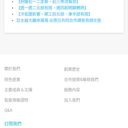
【把握初一二走春，初三寒流報到】
【週一週二北部有雨，週四起明顯轉熱】
【冷氣團影響，開工前北部、東半部有雨】
亞太最大離岸風場 台德日共同合作調查鳥類生態
關於我們
創業歷史
特色差異
合作提案&聯絡我們
主要成員＆主播
服務內容
氣象預報證照
加入我們
Q&A
訂閱我們