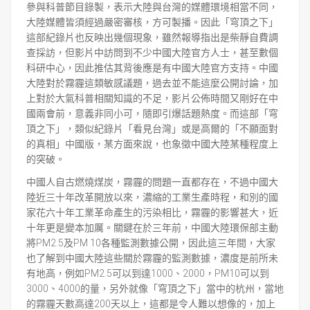
參與科普節目錄製，表示大陸與台灣的媒體環境相當不同，
大陸媒體皆須經過嚴密審核，方可製播。因此「穹頂之下」
這部紀錄片也反映出幾個現象，雖然報導指出是柴靜自費調
查採訪，但影片中訪問到不少中國大陸官方人士，甚至數個
科研中心，因此推估其背後應是有中國大陸官方支持。中國
大陸對於霧霾這類敏感議題，過去並不能這麼公開討論，加
上對於大氣科普相關知識的不足，影片公佈時間又剛好在中
國兩會前，意義非同小可，隨即引爆話題熱度。而這部「穹
頂之下」，類似紀錄片「看見台灣」或是高爾的「不願面對
的真相」中國版，某方面來說，也象徵中國大陸某種程度上
的突破。
中國人自古燃燒煤炭，霧霾的問題一直都存在，不過中國大
陸近三十年改革開放以來，濃縮的工業生產時程，和別的國
家花六十年工業革命產生的污染相比，霧霾的影響甚大，近
十年更是變本加厲。關鍵在於三年前，中國大陸環保部主動
將PM2.5及PM 10各種監測數據公開，因此這三年間，大家
也了解到中國大陸這些關於霧霾的監測數據，濃度是前所未
有地高，例如PM2.5可以到達1000、2000，PM10可以到
3000、4000的量，另外就像「穹頂之下」當中的杭州，當地
的霧霾天數高達200天以上，這都是令人難以想像的，加上