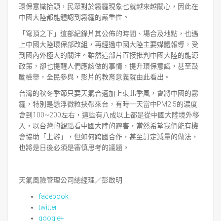
環保意識抬頭，民眾對於霧霾現象也就越來越關心，因此在
中國大陸都能體認到霧霾的嚴重性。
「穹頂之下」這部紀錄片其公佈的時間、場合及地點，也遇
上中國大陸環保部改組，再經過中國大陸主要媒體報導，受
到國內外極大的關注。雖然這部片直接批判中國大陸的能源
政策，卻也提醒人們應該做的事情，提升環保意識，甚至鼓
勵檢舉，全民參與，影片的教育意義就由此看出。
台灣的秋冬季節只要天氣合適加上東北季風，會將中國的霧
霾，特別是懸浮微粒挾帶來台，有時一天當中PM2.5的濃度
會到100~200左右，這些有八成以上都是從中國大陸境外移
入，以台灣的觀點看中國大陸的霾害，當然希望我們能有機
會協助「上游」，但如何跨國合作，甚至訂定減量的做法，
也將是日後必須是審慎思考的議題。
天氣風險管理公司總經理／彭啟明
facebook
twitter
google+