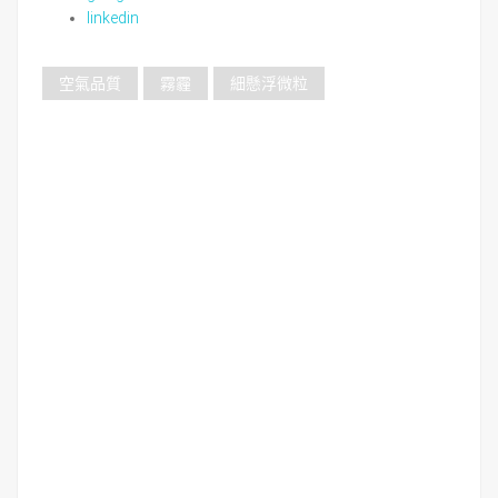
linkedin
空氣品質
霧霾
細懸浮微粒