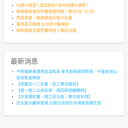
何謂火燒雲? 成因為何? 如何拍攝火燒雲?
梅姬颱風預估影響範圍時間一覽(9/26 10:30)
西南季風－梅雨鋒面的強大武器
臺灣真正梅雨 五月底可能報到
梅姬颱風主要影響時程三階段出爐
最新消息
今明偏東風環境氣溫較高 東半部局部短暫雨、午後各地山
區短暫雷陣雨
【把握初一二走春，初三寒流報到】
【週一週二北部有雨，週四起明顯轉熱】
【冷氣團影響，開工前北部、東半部有雨】
亞太最大離岸風場 台德日共同合作調查鳥類生態