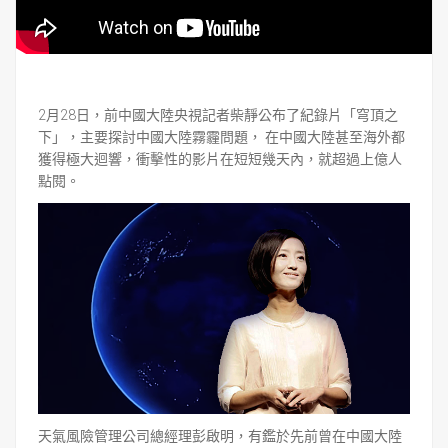
2月28日，前中國大陸央視記者柴靜公布了紀錄片「穹頂之
下」，主要探討中國大陸霧霾問題， 在中國大陸甚至海外都
獲得極大迴響，衝擊性的影片在短短幾天內，就超過上億人
點閱。
天氣風險管理公司總經理彭啟明，有鑑於先前曾在中國大陸