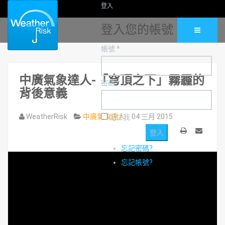
登入
登入您的帳號
帳號 *
中廣氣象達人-「穹頂之下」霧霾的
密碼 *
背後意義
WeatherRisk
中廣氣象達人
04 三月 2015
記住我
列
Email
忘記密碼?
印
忘記帳號?