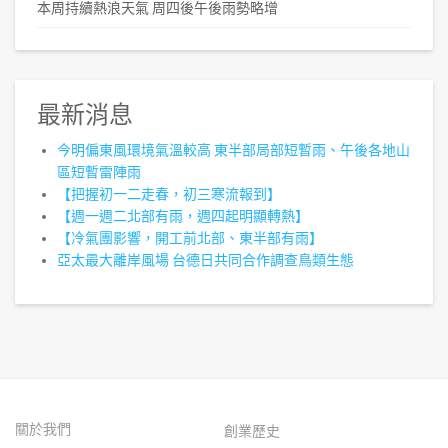
本周持續熱浪天氣 周四後午後雨勢略增
最新消息
今明偏東風環境氣溫較高 東半部局部短暫雨、午後各地山
區短暫雷陣雨
【把握初一二走春，初三寒流報到】
【週一週二北部有雨，週四起明顯轉熱】
【冷氣團影響，開工前北部、東半部有雨】
亞太最大離岸風場 台德日共同合作調查鳥類生態
關於我們
創業歷史