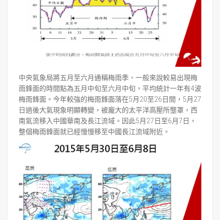
中央氣象局將五月至六月通稱梅雨季，一般來說較易出現梅
雨鋒面的時間點為五月中旬至六月中旬，平均統計一年有4波
梅雨鋒面。今年較強的梅雨鋒面落在5月20至26日間，5月27
日過後大氣現象明顯轉變，被龐大的太平洋高壓所壟罩，西
南氣流移入中國華南及長江流域。因此5月27日至6月7日，
整個梅雨鋒面就已經慢慢移至中國長江流域附近。