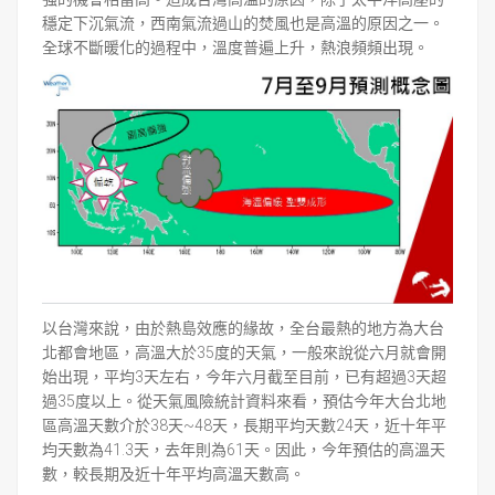
穩定下沉氣流，西南氣流過山的焚風也是高溫的原因之一。
全球不斷暖化的過程中，溫度普遍上升，熱浪頻頻出現。
以台灣來說，由於熱島效應的緣故，全台最熱的地方為大台
北都會地區，高溫大於35度的天氣，一般來說從六月就會開
始出現，平均3天左右，今年六月截至目前，已有超過3天超
過35度以上。從天氣風險統計資料來看，預估今年大台北地
區高溫天數介於38天~48天，長期平均天數24天，近十年平
均天數為41.3天，去年則為61天。因此，今年預估的高溫天
數，較長期及近十年平均高溫天數高。