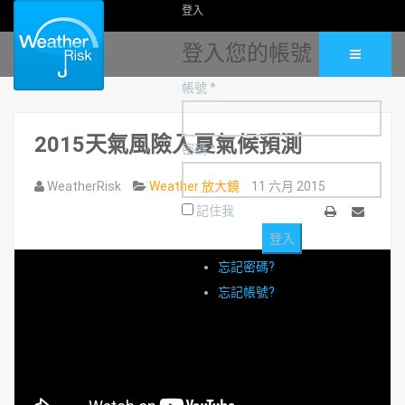
登入
登入您的帳號
帳號 *
2015天氣風險入夏氣候預測
密碼 *
WeatherRisk
Weather 放大鏡
11 六月 2015
記住我
列
Email
印
忘記密碼?
忘記帳號?