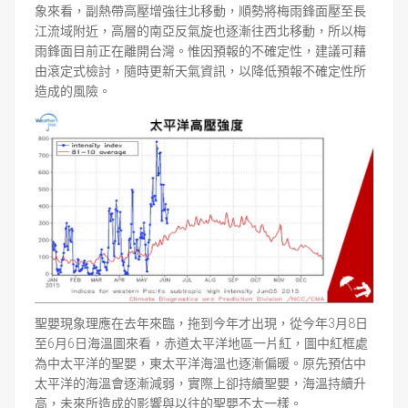
象來看，副熱帶高壓增強往北移動，順勢將梅雨鋒面壓至長
江流域附近，高層的南亞反氣旋也逐漸往西北移動，所以梅
雨鋒面目前正在離開台灣。惟因預報的不確定性，建議可藉
由滾定式檢討，隨時更新天氣資訊，以降低預報不確定性所
造成的風險。
聖嬰現象理應在去年來臨，拖到今年才出現，從今年3月8日
至6月6日海溫圖來看，赤道太平洋地區一片紅，圖中紅框處
為中太平洋的聖嬰，東太平洋海溫也逐漸偏暖。原先預估中
太平洋的海溫會逐漸減弱，實際上卻持續聖嬰，海溫持續升
高，未來所造成的影響與以往的聖嬰不太一樣。