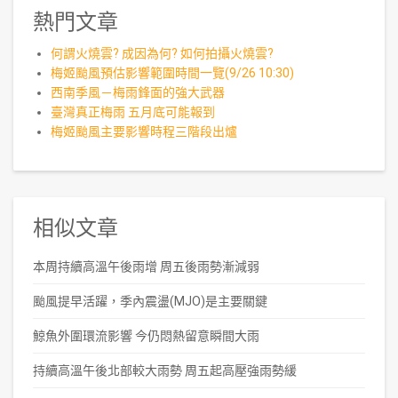
熱門文章
何謂火燒雲? 成因為何? 如何拍攝火燒雲?
梅姬颱風預估影響範圍時間一覽(9/26 10:30)
西南季風－梅雨鋒面的強大武器
臺灣真正梅雨 五月底可能報到
梅姬颱風主要影響時程三階段出爐
相似文章
本周持續高溫午後雨增 周五後雨勢漸減弱
颱風提早活躍，季內震盪(MJO)是主要關鍵
鯨魚外圍環流影響 今仍悶熱留意瞬間大雨
持續高溫午後北部較大雨勢 周五起高壓強雨勢緩