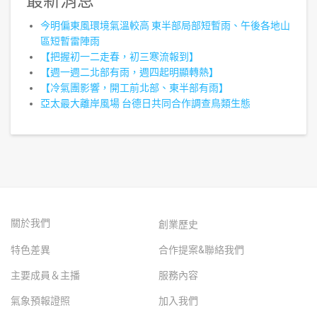
最新消息
今明偏東風環境氣溫較高 東半部局部短暫雨、午後各地山
區短暫雷陣雨
【把握初一二走春，初三寒流報到】
【週一週二北部有雨，週四起明顯轉熱】
【冷氣團影響，開工前北部、東半部有雨】
亞太最大離岸風場 台德日共同合作調查鳥類生態
關於我們
創業歷史
特色差異
合作提案&聯絡我們
主要成員＆主播
服務內容
氣象預報證照
加入我們