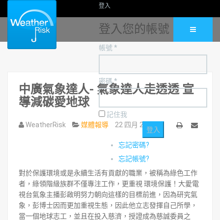
登入
登入您的帳號
帳號 *
密碼 *
中廣氣象達人- 氣象達人走透透 宣
導減碳愛地球
記住我
WeatherRisk
媒體報導
22 四月 2010
列
Email
忘記密碼?
印
忘記帳號?
對於保護環境或是永續生活有貢獻的職業，被稱為綠色工作
者，綠領階級族群不僅專注工作，更重視 環境保護！大愛電
視台氣象主播彭啟明努力朝向這樣的目標前進，因為研究氣
象，彭博士因而更加重視生態，因此他立志發揮自己所學，
當一個地球志工，並且在投入慈濟，授證成為慈誠委員之