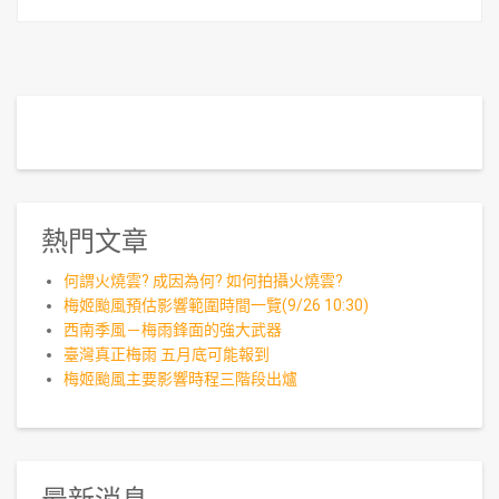
熱門文章
何謂火燒雲? 成因為何? 如何拍攝火燒雲?
梅姬颱風預估影響範圍時間一覽(9/26 10:30)
西南季風－梅雨鋒面的強大武器
臺灣真正梅雨 五月底可能報到
梅姬颱風主要影響時程三階段出爐