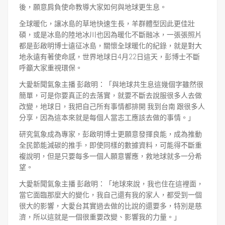
後，願意肩負使命教導大家如何與地球更生息。
全球暖化，讓冰島的草地快速生長，羊群體型因此更佳壯
碩，或是冰島的陸地冰川也因為暖化不斷融冰，一張張照片
都是彭啟明博士遠征冰島，關懷全球暖化的紀錄，就是對大
地永遠有著使命感，世界地球日4月22日這天，彭博士不斷
呼籲大家重視環保。
大愛新聞氣象主播 彭啟明：「與地球共生息這幾個字雖然很
簡單，可是你要真正的去落實，就要不斷去說服很多人去做
改變，地球日，我把自己所有事情都排開 我到台南 跟很多人
分享，因為這本來就是每個人當志工應該去做的事情。」
研究氣象成為專家，彭啟明博士更願意發揮良能，成為推動
全民節能減碳的推手，即使同樣的數據資料，可能得不斷重
複說明，但是只要每多一個人願意響應，救地球就多一分希
望。
大愛新聞氣象主播 彭啟明：「地球來說，我也住在這裡面，
當它面臨那麼大的變化，我自己還有我的家人，都受到一個
很大的影響，大愛台其實過去做的比說的還要多，特別是慈
濟，所以這就是一個很重要改變、影響我的力量。」