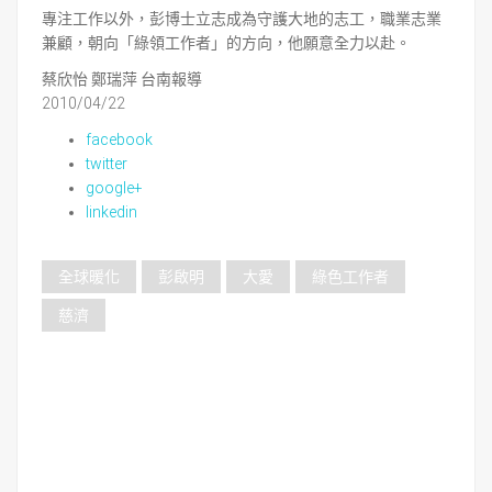
專注工作以外，彭博士立志成為守護大地的志工，職業志業
兼顧，朝向「綠領工作者」的方向，他願意全力以赴。
蔡欣怡 鄭瑞萍 台南報導
2010/04/22
facebook
twitter
google+
linkedin
全球暖化
彭啟明
大愛
綠色工作者
慈濟