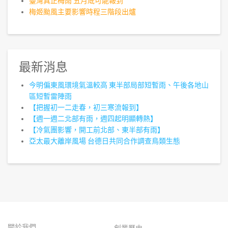
臺灣真正梅雨 五月底可能報到
梅姬颱風主要影響時程三階段出爐
最新消息
今明偏東風環境氣溫較高 東半部局部短暫雨、午後各地山
區短暫雷陣雨
【把握初一二走春，初三寒流報到】
【週一週二北部有雨，週四起明顯轉熱】
【冷氣團影響，開工前北部、東半部有雨】
亞太最大離岸風場 台德日共同合作調查鳥類生態
關於我們