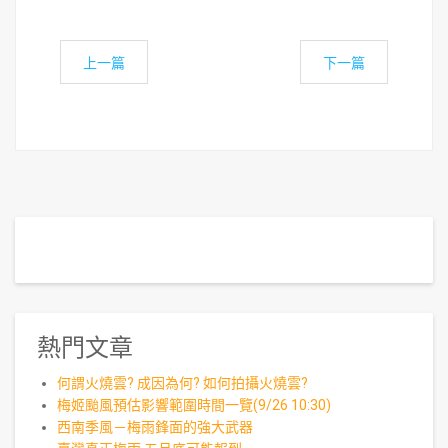
上一篇
下一篇
熱門文章
何謂火燒雲? 成因為何? 如何拍攝火燒雲?
梅姬颱風預估影響範圍時間一覽(9/26 10:30)
西南季風－梅雨鋒面的強大武器