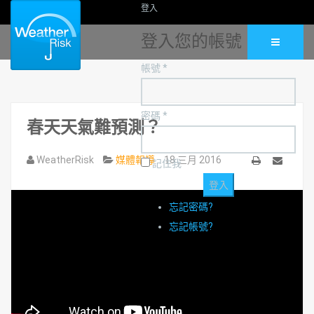
登入
登入您的帳號
帳號 *
密碼 *
春天天氣難預測？
WeatherRisk
媒體報導
18 三月 2016
記住我
列
Email
印
忘記密碼?
忘記帳號?