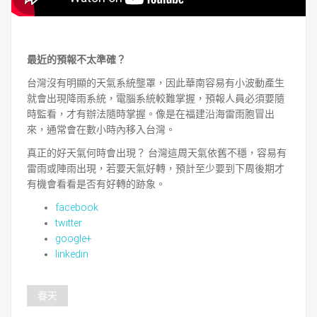
最近的預報不太準確？
台灣沒有明顯的天氣系統壟罩，因此華南容易有小波動產生
就會出現降雨系統，電腦系統較難掌握，預報人員必須要隨
時監看，才有辦法隨時掌握。像是在福建沿海雷雨胞冒出
來，通常會在數小時內移入台灣。
真正的好天氣何時會出現？ 台灣這周天氣依舊不穩，容易有
雷雨或陣雨出現，若要天氣好轉，預計至少要到下周後期才
有機會看看是否有好轉的跡象。
facebook
twitter
google+
linkedin
春天