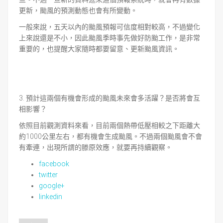
更新，
颱風的預測動態也會有所變動。
一般來說，五天以內的颱風預報可信度相對較高，
不過變化
上來說還是不小，因此颱風季時事先做好防颱工作，
是非常
重要的，也提醒大家隨時都要留意、更新颱風資訊。
3. 預計這兩個有機會形成的颱風未來會多活躍？是否將會互
相影響？
依照目前觀測資料來看，
目前兩個熱帶低壓相較之下距離大
約1000公里左右，
都有機會生成颱風。不過兩個颱風會不會
有牽連，
出現所謂的滕原效應，就要再持續觀察。
facebook
twitter
google+
linkedin