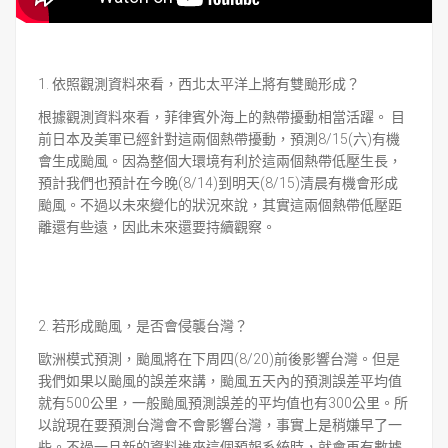
1. 依照觀測資料來看，西北太平洋上將有雙颱形成？
根據觀測資料來看，菲律賓外海上的熱帶擾動相當活躍。 目
前日本及美軍已經針對這兩個熱帶擾動，預測8/15(六)有機
會生成颱風。因為整個大環境有利於這兩個熱帶低壓生長，
預計我們也預計在今晚(8/14)到明天(8/15)清晨有機會形成
颱風。不過以未來變化的狀況來說，其實這兩個熱帶低壓距
離還有些遠，因此未來還要持續觀察。
2. 若形成颱風，是否會侵襲台灣？
歐洲模式預測，颱風將在下周四(8/20)前後影響台灣。
但是
我們如果以颱風的誤差來講，
颱風五天內的預測誤差平均值
就有500公里，
一般颱風預測誤差的平均值也有300公里。
所
以說現在要預測台灣會不會影響台灣，事實上是稍嫌早了一
些。
不過一旦新的資料進來這個預報系統時，就會再有數據