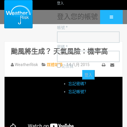
登入
登入您的帳號
帳號 *
密碼 *
颱風將生成？ 天氣風險：機率高
WeatherRisk
媒體報導
14 八月 2015
記住我
列
Email
印
忘記密碼?
忘記帳號?