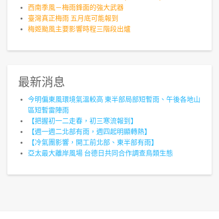
西南季風－梅雨鋒面的強大武器
臺灣真正梅雨 五月底可能報到
梅姬颱風主要影響時程三階段出爐
最新消息
今明偏東風環境氣溫較高 東半部局部短暫雨、午後各地山
區短暫雷陣雨
【把握初一二走春，初三寒流報到】
【週一週二北部有雨，週四起明顯轉熱】
【冷氣團影響，開工前北部、東半部有雨】
亞太最大離岸風場 台德日共同合作調查鳥類生態