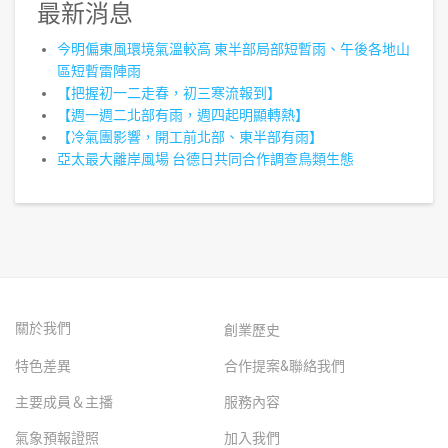
最新消息
今明偏東風環境氣溫較高 東半部局部短暫雨、午後各地山
區短暫雷陣雨
【把握初一二走春，初三寒流報到】
【週一週二北部有雨，週四起明顯轉熱】
【冷氣團影響，開工前北部、東半部有雨】
亞太最大離岸風場 台德日共同合作調查鳥類生態
關於我們
創業歷史
特色差異
合作提案&聯絡我們
主要成員＆主播
服務內容
氣象預報證照
加入我們